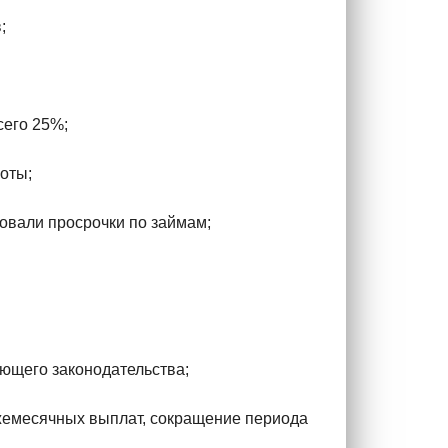
;
сего 25%;
оты;
вовали просрочки по займам;
ющего законодательства;
жемесячных выплат, сокращение периода