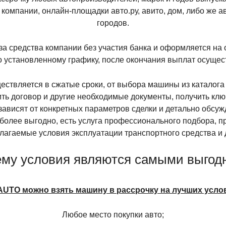
г компании, онлайн-площадки авто.ру, авито, дом, либо же а
городов.
за средства компании без участия банка и оформляется на 
 установленному графику, после окончания выплат осуще
ствляется в сжатые сроки, от выбора машины из каталога
ть договор и другие необходимые документы, получить ключ
зависят от конкретных параметров сделки и детально обс
иболее выгодно, есть услуга профессионального подбора, п
лагаемые условия эксплуатации транспортного средства и
му условия являются самыми выго
AUTO можно взять машину в рассрочку на лучших усло
Любое место покупки авто;