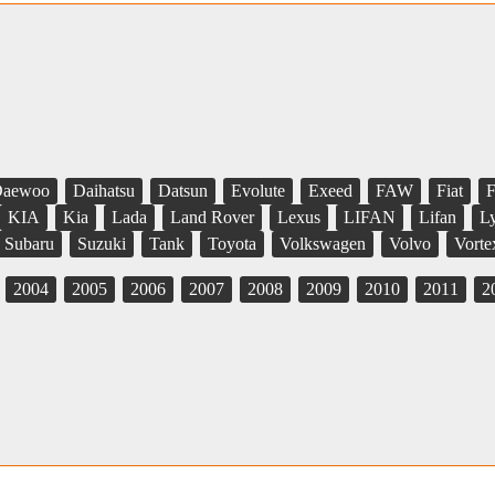
aewoo
Daihatsu
Datsun
Evolute
Exeed
FAW
Fiat
F
KIA
Kia
Lada
Land Rover
Lexus
LIFAN
Lifan
L
Subaru
Suzuki
Tank
Toyota
Volkswagen
Volvo
Vorte
2004
2005
2006
2007
2008
2009
2010
2011
2