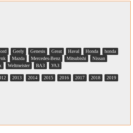
ord
Geely
Genesis
Great
Haval
Honda
honda
ynk
Mazda
Mercedes-Benz
Mitsubishi
Nissan
x
Weltmeister
ВАЗ
УАЗ
012
2013
2014
2015
2016
2017
2018
2019