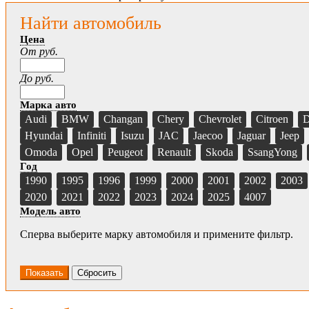
Найти автомобиль
Цена
От руб.
До руб.
Марка авто
Audi
BMW
Changan
Chery
Chevrolet
Citroen
D
Hyundai
Infiniti
Isuzu
JAC
Jaecoo
Jaguar
Jeep
Omoda
Opel
Peugeot
Renault
Skoda
SsangYong
Год
1990
1995
1996
1999
2000
2001
2002
2003
2020
2021
2022
2023
2024
2025
4007
Модель авто
Сперва выберите марку автомобиля и примените фильтр.