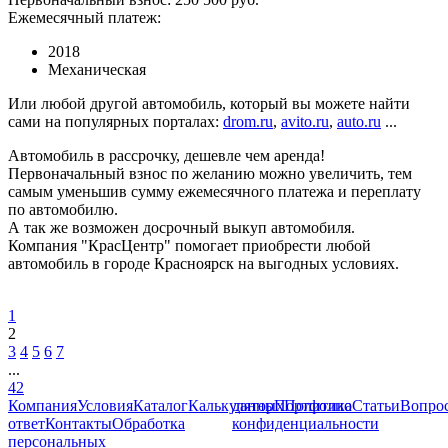
Ежемесячный платеж:
2018
Механическая
Или любой другой автомобиль, который вы можете найти
сами на популярных порталах:
drom.ru
,
avito.ru
,
auto.ru
...
Автомобиль в рассрочку, дешевле чем аренда!
Первоначальный взнос по желанию можно увеличить, тем
самым уменьшив сумму ежемесячного платежа и переплату
по автомобилю.
А так же возможен досрочный выкуп автомобиля.
Компания "КрасЦентр" помогает приобрести любой
автомобиль в городе Красноярск на выгодных условиях.
1
2
3
4
5
6
7
...
42
Компания
Условия
Каталог
Калькулятор
данных
Портфолио
Политика
Статьи
Вопрос
ответ
Контакты
Обработка
конфиденциальности
персональных