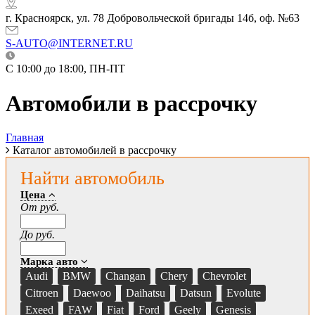
г. Красноярск, ул. 78 Добровольческой бригады 14б, оф. №63
S-AUTO@INTERNET.RU
C 10:00 до 18:00, ПН-ПТ
Автомобили в рассрочку
Главная
Каталог автомобилей в рассрочку
Найти автомобиль
Цена
От руб.
До руб.
Марка авто
Audi
BMW
Changan
Chery
Chevrolet
Citroen
Daewoo
Daihatsu
Datsun
Evolute
Exeed
FAW
Fiat
Ford
Geely
Genesis