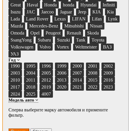
Great
Haval
Honda
honda
Hyundai
Infiniti
Isuzu
JAC
Jaecoo
Jaguar
Jeep
KIA
Kia
Lada
Land Rover
Lexus
LIFAN
Lifan
Lynk
Mazda
Mercedes-Benz
Mitsubishi
Nissan
Omoda
Opel
Peugeot
Renault
Skoda
SsangYong
Subaru
Suzuki
Tank
Toyota
Volkswagen
Volvo
Vortex
Weltmeister
ВАЗ
УАЗ
Год
1990
1995
1996
1999
2000
2001
2002
2003
2004
2005
2006
2007
2008
2009
2010
2011
2012
2013
2014
2015
2016
2017
2018
2019
2020
2021
2022
2023
2024
2025
4007
Модель авто
Сперва выберите марку автомобиля и примените
фильтр.