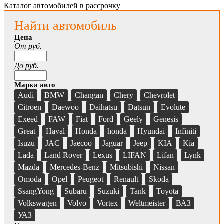
Каталог автомобилей в рассрочку
Найти автомобиль
Цена
От руб.
До руб.
Марка авто
Audi
BMW
Changan
Chery
Chevrolet
Citroen
Daewoo
Daihatsu
Datsun
Evolute
Exeed
FAW
Fiat
Ford
Geely
Genesis
Great
Haval
Honda
honda
Hyundai
Infiniti
Isuzu
JAC
Jaecoo
Jaguar
Jeep
KIA
Kia
Lada
Land Rover
Lexus
LIFAN
Lifan
Lynk
Mazda
Mercedes-Benz
Mitsubishi
Nissan
Omoda
Opel
Peugeot
Renault
Skoda
SsangYong
Subaru
Suzuki
Tank
Toyota
Volkswagen
Volvo
Vortex
Weltmeister
ВАЗ
УАЗ