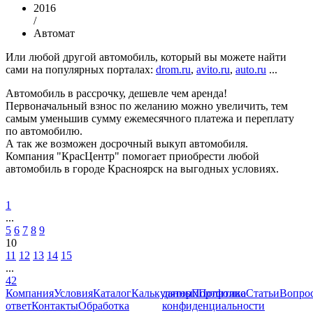
2016
/
Автомат
Или любой другой автомобиль, который вы можете найти
сами на популярных порталах:
drom.ru
,
avito.ru
,
auto.ru
...
Автомобиль в рассрочку, дешевле чем аренда!
Первоначальный взнос по желанию можно увеличить, тем
самым уменьшив сумму ежемесячного платежа и переплату
по автомобилю.
А так же возможен досрочный выкуп автомобиля.
Компания "КрасЦентр" помогает приобрести любой
автомобиль в городе Красноярск на выгодных условиях.
1
...
5
6
7
8
9
10
11
12
13
14
15
...
42
Компания
Условия
Каталог
Калькулятор
данных
Портфолио
Политика
Статьи
Вопрос
ответ
Контакты
Обработка
конфиденциальности