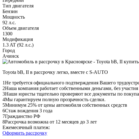
Передний
Тип двигателя
Бензин
Мощность
92 л.с.
Объем двигателя
1300
Модификация
1.3 AT (92 л.с.)
Город
Ачинск
Toyota bB, II в рассрочку легко, вместе с S-AUTO
1
Не требуется официального подтверждения Вашего трудоустр
2
Наша компания работает собственными деньгами, без участия
3
Наши юристы тщательно проверяют все документы по покупа
4
Мы гарантируем полную прозрачность сделки.
5
Минимум 25% от цены автомобиля собственных средств
6
Стаж вождения 3 года
7
Гражданство РФ
8
Рассрочка возможна от 12 месяцев до 3 лет
Ежемесячный платеж:
Оформить рассрочку