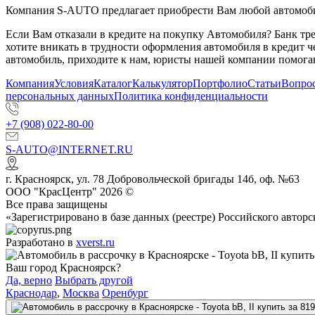
Компания S-AUTO предлагает приобрести Вам любой автомобил
Если Вам отказали в кредите на покупку Автомобиля? Банк т
хотите вникать в трудности оформления автомобиля в кредит 
автомобиль, приходите к нам, юристы нашей компании помогаю
Компания
Условия
Каталог
Калькулятор
Портфолио
Статьи
Вопрос
персональных данных
Политика конфиденциальности
+7 (908) 022-80-00
S-AUTO@INTERNET.RU
г.
Красноярск
,
ул. 78 Добровольческой бригады 14б, оф. №63
ООО "КрасЦентр" 2026 ©
Все права защищены
«Зарегистрировано в базе данных (реестре) Российского авт
Разработано в
xverst.ru
Ваш город Красноярск?
Да, верно
Выбрать другой
Краснодар
,
Москва
Оренбург