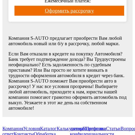
Ежемесячный платеж:
Оформить рассрочку
Компания S-AUTO предлагает приобрести Вам любой
автомобиль новый или б/у в рассрочку, любой марки.
Если Вам отказали в кредите на покупку Автомобиля?
Банк требует подтверждение дохода? Вы Трудоустроены
неофициально? Есть задолженность по судебным
приставам? Или Вы просто не хотите вникать в
трудности оформления автомобиля в кредит через банк.
Компания S-AUTO поможет Вам приобрести авто в
рассрочку! У нас все условия прозрачны! Выбираете
любой автомобиль, приходите к нам, юристы нашей
компании помогают грамотно оформить автомобиль под
выкуп. Уезжаете в этот же день на собственном
автомобиле!
Компания
Условия
Каталог
Калькулятор
данных
Портфолио
Политика
Статьи
Вопрос
ответ
Контакты
Обработка
конфиденциальности