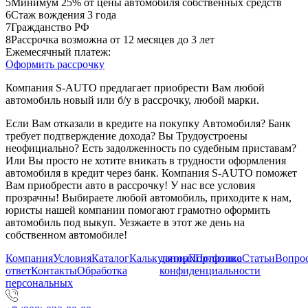
5
Минимум 25% от цены автомобиля собственных средств
6
Стаж вождения 3 года
7
Гражданство РФ
8
Рассрочка возможна от 12 месяцев до 3 лет
Ежемесячный платеж:
Оформить рассрочку
Компания S-AUTO предлагает приобрести Вам любой
автомобиль новый или б/у в рассрочку, любой марки.
Если Вам отказали в кредите на покупку Автомобиля? Банк
требует подтверждение дохода? Вы Трудоустроены
неофициально? Есть задолженность по судебным приставам?
Или Вы просто не хотите вникать в трудности оформления
автомобиля в кредит через банк. Компания S-AUTO поможет
Вам приобрести авто в рассрочку! У нас все условия
прозрачны! Выбираете любой автомобиль, приходите к нам,
юристы нашей компании помогают грамотно оформить
автомобиль под выкуп. Уезжаете в этот же день на
собственном автомобиле!
Компания
Условия
Каталог
Калькулятор
данных
Портфолио
Политика
Статьи
Вопрос
ответ
Контакты
Обработка
конфиденциальности
персональных