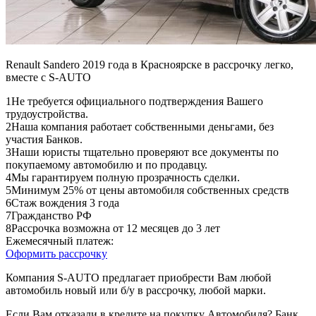
Renault Sandero 2019 года в Красноярске в рассрочку легко,
вместе с S-AUTO
1
Не требуется официального подтверждения Вашего
трудоустройства.
2
Наша компания работает собственными деньгами, без
участия Банков.
3
Наши юристы тщательно проверяют все документы по
покупаемому автомобилю и по продавцу.
4
Мы гарантируем полную прозрачность сделки.
5
Минимум 25% от цены автомобиля собственных средств
6
Стаж вождения 3 года
7
Гражданство РФ
8
Рассрочка возможна от 12 месяцев до 3 лет
Ежемесячный платеж:
Оформить рассрочку
Компания S-AUTO предлагает приобрести Вам любой
автомобиль новый или б/у в рассрочку, любой марки.
Если Вам отказали в кредите на покупку Автомобиля? Банк