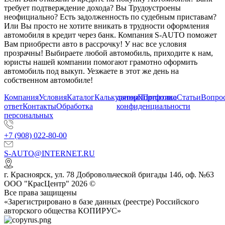
требует подтверждение дохода? Вы Трудоустроены
неофициально? Есть задолженность по судебным приставам?
Или Вы просто не хотите вникать в трудности оформления
автомобиля в кредит через банк. Компания S-AUTO поможет
Вам приобрести авто в рассрочку! У нас все условия
прозрачны! Выбираете любой автомобиль, приходите к нам,
юристы нашей компании помогают грамотно оформить
автомобиль под выкуп. Уезжаете в этот же день на
собственном автомобиле!
Компания
Условия
Каталог
Калькулятор
данных
Портфолио
Политика
Статьи
Вопрос
ответ
Контакты
Обработка
конфиденциальности
персональных
+7 (908) 022-80-00
S-AUTO@INTERNET.RU
г.
Красноярск
,
ул. 78 Добровольческой бригады 14б, оф. №63
ООО "КрасЦентр" 2026 ©
Все права защищены
«Зарегистрировано в базе данных (реестре) Российского
авторского общества КОПИРУС»