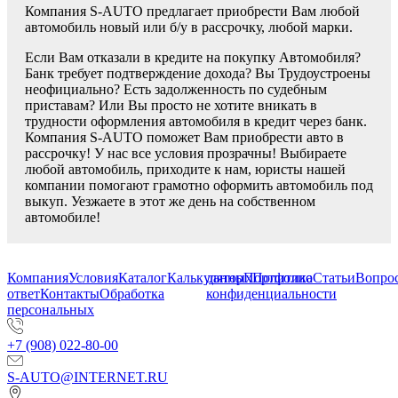
Компания S-AUTO предлагает приобрести Вам любой
автомобиль новый или б/у в рассрочку, любой марки.
Если Вам отказали в кредите на покупку Автомобиля?
Банк требует подтверждение дохода? Вы Трудоустроены
неофициально? Есть задолженность по судебным
приставам? Или Вы просто не хотите вникать в
трудности оформления автомобиля в кредит через банк.
Компания S-AUTO поможет Вам приобрести авто в
рассрочку! У нас все условия прозрачны! Выбираете
любой автомобиль, приходите к нам, юристы нашей
компании помогают грамотно оформить автомобиль под
выкуп. Уезжаете в этот же день на собственном
автомобиле!
Компания
Условия
Каталог
Калькулятор
данных
Портфолио
Политика
Статьи
Вопрос
ответ
Контакты
Обработка
конфиденциальности
персональных
+7 (908) 022-80-00
S-AUTO@INTERNET.RU