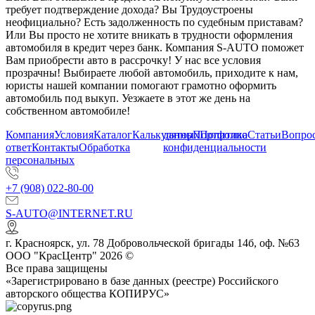
требует подтверждение дохода? Вы Трудоустроены
неофициально? Есть задолженность по судебным приставам?
Или Вы просто не хотите вникать в трудности оформления
автомобиля в кредит через банк. Компания S-AUTO поможет
Вам приобрести авто в рассрочку! У нас все условия
прозрачны! Выбираете любой автомобиль, приходите к нам,
юристы нашей компании помогают грамотно оформить
автомобиль под выкуп. Уезжаете в этот же день на
собственном автомобиле!
Компания
Условия
Каталог
Калькулятор
данных
Портфолио
Политика
Статьи
Вопрос
ответ
Контакты
Обработка
конфиденциальности
персональных
+7 (908) 022-80-00
S-AUTO@INTERNET.RU
г.
Красноярск
,
ул. 78 Добровольческой бригады 14б, оф. №63
ООО "КрасЦентр" 2026 ©
Все права защищены
«Зарегистрировано в базе данных (реестре) Российского
авторского общества КОПИРУС»