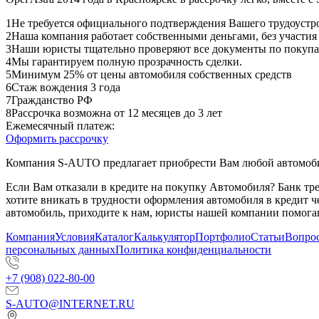
1
Не требуется официального подтверждения Вашего трудоустр
2
Наша компания работает собственными деньгами, без участия
3
Наши юристы тщательно проверяют все документы по покупа
4
Мы гарантируем полную прозрачность сделки.
5
Минимум 25% от цены автомобиля собственных средств
6
Стаж вождения 3 года
7
Гражданство РФ
8
Рассрочка возможна от 12 месяцев до 3 лет
Ежемесячный платеж:
Оформить рассрочку
Компания S-AUTO предлагает приобрести Вам любой автомобил
Если Вам отказали в кредите на покупку Автомобиля? Банк т
хотите вникать в трудности оформления автомобиля в кредит 
автомобиль, приходите к нам, юристы нашей компании помогаю
Компания
Условия
Каталог
Калькулятор
Портфолио
Статьи
Вопрос
персональных данных
Политика конфиденциальности
+7 (908) 022-80-00
S-AUTO@INTERNET.RU