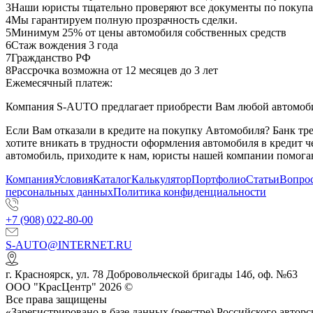
3
Наши юристы тщательно проверяют все документы по покупа
4
Мы гарантируем полную прозрачность сделки.
5
Минимум 25% от цены автомобиля собственных средств
6
Стаж вождения 3 года
7
Гражданство РФ
8
Рассрочка возможна от 12 месяцев до 3 лет
Ежемесячный платеж:
Компания S-AUTO предлагает приобрести Вам любой автомобил
Если Вам отказали в кредите на покупку Автомобиля? Банк т
хотите вникать в трудности оформления автомобиля в кредит 
автомобиль, приходите к нам, юристы нашей компании помогаю
Компания
Условия
Каталог
Калькулятор
Портфолио
Статьи
Вопрос
персональных данных
Политика конфиденциальности
+7 (908) 022-80-00
S-AUTO@INTERNET.RU
г.
Красноярск
,
ул. 78 Добровольческой бригады 14б, оф. №63
ООО "КрасЦентр" 2026 ©
Все права защищены
«Зарегистрировано в базе данных (реестре) Российского авт