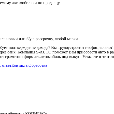
емому автомобилю и по продавцу.
ь новый или б/у в рассрочку, любой марки.
ребует подтверждение дохода? Вы Трудоустроены неофициально? 
через банк. Компания S-AUTO поможет Вам приобрести авто в ра
т грамотно оформить автомобиль под выкуп. Уезжаете в этот же
-ответ
Контакты
Обработка
орского общества КОПИРУС»