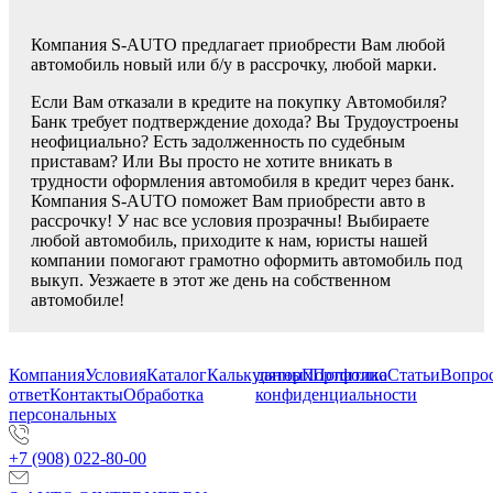
Компания S-AUTO предлагает приобрести Вам любой
автомобиль новый или б/у в рассрочку, любой марки.
Если Вам отказали в кредите на покупку Автомобиля?
Банк требует подтверждение дохода? Вы Трудоустроены
неофициально? Есть задолженность по судебным
приставам? Или Вы просто не хотите вникать в
трудности оформления автомобиля в кредит через банк.
Компания S-AUTO поможет Вам приобрести авто в
рассрочку! У нас все условия прозрачны! Выбираете
любой автомобиль, приходите к нам, юристы нашей
компании помогают грамотно оформить автомобиль под
выкуп. Уезжаете в этот же день на собственном
автомобиле!
Компания
Условия
Каталог
Калькулятор
данных
Портфолио
Политика
Статьи
Вопрос
ответ
Контакты
Обработка
конфиденциальности
персональных
+7 (908) 022-80-00