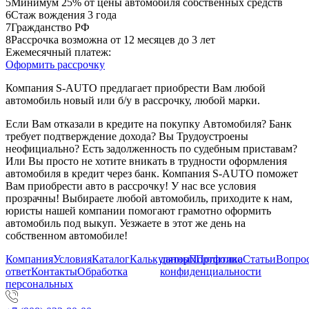
5
Минимум 25% от цены автомобиля собственных средств
6
Стаж вождения 3 года
7
Гражданство РФ
8
Рассрочка возможна от 12 месяцев до 3 лет
Ежемесячный платеж:
Оформить рассрочку
Компания S-AUTO предлагает приобрести Вам любой
автомобиль новый или б/у в рассрочку, любой марки.
Если Вам отказали в кредите на покупку Автомобиля? Банк
требует подтверждение дохода? Вы Трудоустроены
неофициально? Есть задолженность по судебным приставам?
Или Вы просто не хотите вникать в трудности оформления
автомобиля в кредит через банк. Компания S-AUTO поможет
Вам приобрести авто в рассрочку! У нас все условия
прозрачны! Выбираете любой автомобиль, приходите к нам,
юристы нашей компании помогают грамотно оформить
автомобиль под выкуп. Уезжаете в этот же день на
собственном автомобиле!
Компания
Условия
Каталог
Калькулятор
данных
Портфолио
Политика
Статьи
Вопрос
ответ
Контакты
Обработка
конфиденциальности
персональных