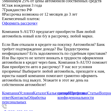
5
Минимум 25% от цены автомобиля собственных средств
6
Стаж вождения 3 года
7
Гражданство РФ
8
Рассрочка возможна от 12 месяцев до 3 лет
Ежемесячный платеж:
Оформить рассрочку
Компания S-AUTO предлагает приобрести Вам любой
автомобиль новый или б/у в рассрочку, любой марки.
Если Вам отказали в кредите на покупку Автомобиля? Банк
требует подтверждение дохода? Вы Трудоустроены
неофициально? Есть задолженность по судебным приставам?
Или Вы просто не хотите вникать в трудности оформления
автомобиля в кредит через банк. Компания S-AUTO поможет
Вам приобрести авто в рассрочку! У нас все условия
прозрачны! Выбираете любой автомобиль, приходите к нам,
юристы нашей компании помогают грамотно оформить
автомобиль под выкуп. Уезжаете в этот же день на
собственном автомобиле!
Компания
Условия
Каталог
Калькулятор
данных
Портфолио
Политика
Статьи
Вопрос
ответ
Контакты
Обработка
конфиденциальности
персональных