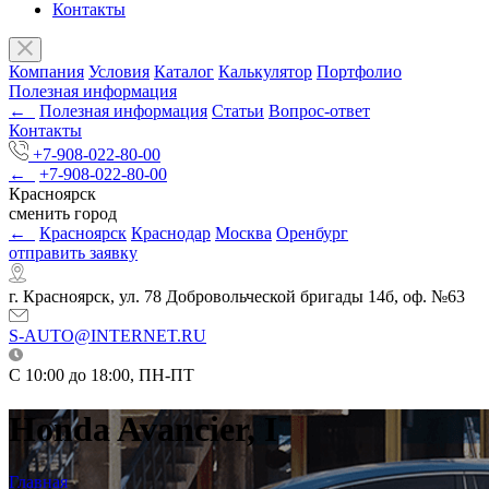
Контакты
Компания
Условия
Каталог
Калькулятор
Портфолио
Полезная информация
←
Полезная информация
Статьи
Вопрос-ответ
Контакты
+7-908-022-80-00
←
+7-908-022-80-00
Красноярск
сменить город
←
Красноярск
Краснодар
Москва
Оренбург
отправить заявку
г. Красноярск, ул. 78 Добровольческой бригады 14б, оф. №63
S-AUTO@INTERNET.RU
C 10:00 до 18:00, ПН-ПТ
Honda Avancier, I
Главная