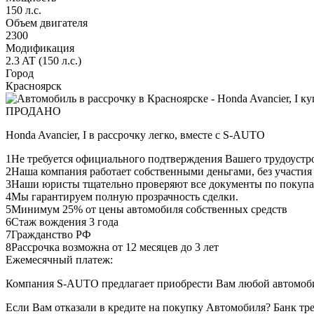
150 л.с.
Объем двигателя
2300
Модификация
2.3 AT (150 л.с.)
Город
Красноярск
ПРОДАНО
Honda Avancier, I в рассрочку легко, вместе с S-AUTO
1
Не требуется официального подтверждения Вашего трудоустр
2
Наша компания работает собственными деньгами, без участия
3
Наши юристы тщательно проверяют все документы по покупа
4
Мы гарантируем полную прозрачность сделки.
5
Минимум 25% от цены автомобиля собственных средств
6
Стаж вождения 3 года
7
Гражданство РФ
8
Рассрочка возможна от 12 месяцев до 3 лет
Ежемесячный платеж:
Компания S-AUTO предлагает приобрести Вам любой автомобил
Если Вам отказали в кредите на покупку Автомобиля? Банк т