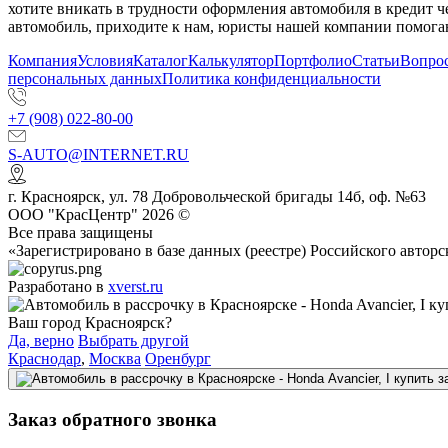
хотите вникать в трудности оформления автомобиля в кредит 
автомобиль, приходите к нам, юристы нашей компании помогаю
Компания
Условия
Каталог
Калькулятор
Портфолио
Статьи
Вопрос
персональных данных
Политика конфиденциальности
+7 (908) 022-80-00
S-AUTO@INTERNET.RU
г.
Красноярск
,
ул. 78 Добровольческой бригады 14б, оф. №63
ООО "КрасЦентр" 2026 ©
Все права защищены
«Зарегистрировано в базе данных (реестре) Российского авт
Разработано в
xverst.ru
Ваш город Красноярск?
Да, верно
Выбрать другой
Краснодар
,
Москва
Оренбург
Заказ обратного звонка