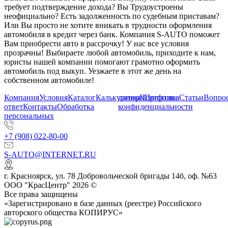
требует подтверждение дохода? Вы Трудоустроены
неофициально? Есть задолженность по судебным приставам?
Или Вы просто не хотите вникать в трудности оформления
автомобиля в кредит через банк. Компания S-AUTO поможет
Вам приобрести авто в рассрочку! У нас все условия
прозрачны! Выбираете любой автомобиль, приходите к нам,
юристы нашей компании помогают грамотно оформить
автомобиль под выкуп. Уезжаете в этот же день на
собственном автомобиле!
Компания
Условия
Каталог
Калькулятор
данных
Портфолио
Политика
Статьи
Вопрос
ответ
Контакты
Обработка
конфиденциальности
персональных
+7 (908) 022-80-00
S-AUTO@INTERNET.RU
г.
Красноярск
,
ул. 78 Добровольческой бригады 14б, оф. №63
ООО "КрасЦентр" 2026 ©
Все права защищены
«Зарегистрировано в базе данных (реестре) Российского
авторского общества КОПИРУС»