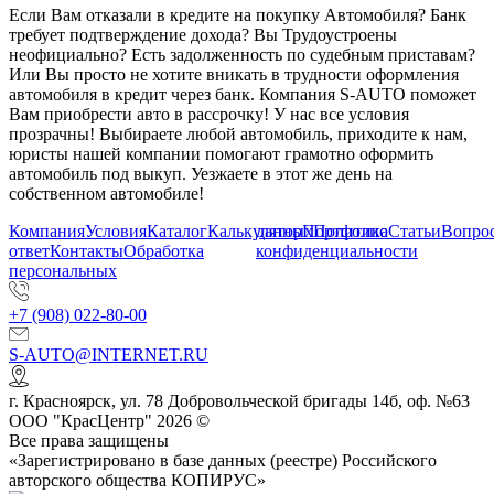
Если Вам отказали в кредите на покупку Автомобиля? Банк
требует подтверждение дохода? Вы Трудоустроены
неофициально? Есть задолженность по судебным приставам?
Или Вы просто не хотите вникать в трудности оформления
автомобиля в кредит через банк. Компания S-AUTO поможет
Вам приобрести авто в рассрочку! У нас все условия
прозрачны! Выбираете любой автомобиль, приходите к нам,
юристы нашей компании помогают грамотно оформить
автомобиль под выкуп. Уезжаете в этот же день на
собственном автомобиле!
Компания
Условия
Каталог
Калькулятор
данных
Портфолио
Политика
Статьи
Вопрос
ответ
Контакты
Обработка
конфиденциальности
персональных
+7 (908) 022-80-00
S-AUTO@INTERNET.RU
г.
Красноярск
,
ул. 78 Добровольческой бригады 14б, оф. №63
ООО "КрасЦентр" 2026 ©
Все права защищены
«Зарегистрировано в базе данных (реестре) Российского
авторского общества КОПИРУС»