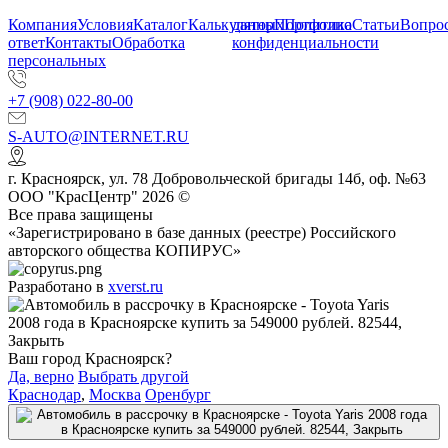
Компания
Условия
Каталог
Калькулятор
данных
Портфолио
Политика
Статьи
Вопрос
ответ
Контакты
Обработка
конфиденциальности
персональных
+7 (908) 022-80-00
S-AUTO@INTERNET.RU
г.
Красноярск
,
ул. 78 Добровольческой бригады 14б, оф. №63
ООО "КрасЦентр" 2026 ©
Все права защищены
«Зарегистрировано в базе данных (реестре) Российского
авторского общества КОПИРУС»
Разработано в
xverst.ru
Ваш город Красноярск?
Да, верно
Выбрать другой
Краснодар
,
Москва
Оренбург