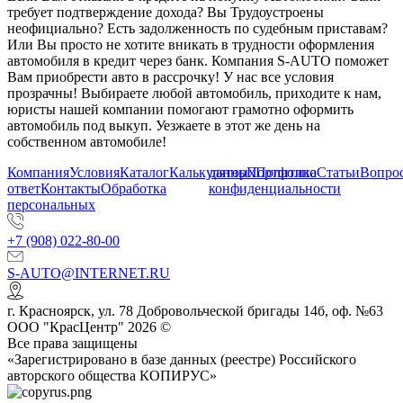
требует подтверждение дохода? Вы Трудоустроены
неофициально? Есть задолженность по судебным приставам?
Или Вы просто не хотите вникать в трудности оформления
автомобиля в кредит через банк. Компания S-AUTO поможет
Вам приобрести авто в рассрочку! У нас все условия
прозрачны! Выбираете любой автомобиль, приходите к нам,
юристы нашей компании помогают грамотно оформить
автомобиль под выкуп. Уезжаете в этот же день на
собственном автомобиле!
Компания
Условия
Каталог
Калькулятор
данных
Портфолио
Политика
Статьи
Вопрос
ответ
Контакты
Обработка
конфиденциальности
персональных
+7 (908) 022-80-00
S-AUTO@INTERNET.RU
г.
Красноярск
,
ул. 78 Добровольческой бригады 14б, оф. №63
ООО "КрасЦентр" 2026 ©
Все права защищены
«Зарегистрировано в базе данных (реестре) Российского
авторского общества КОПИРУС»