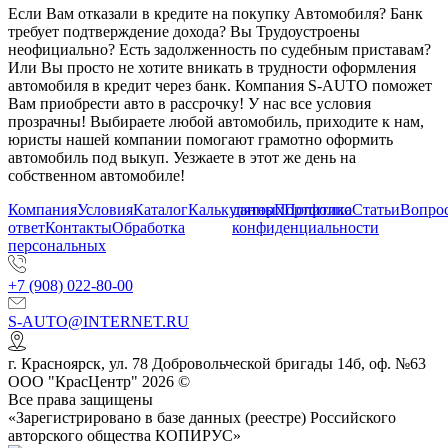
Если Вам отказали в кредите на покупку Автомобиля? Банк
требует подтверждение дохода? Вы Трудоустроены
неофициально? Есть задолженность по судебным приставам?
Или Вы просто не хотите вникать в трудности оформления
автомобиля в кредит через банк. Компания S-AUTO поможет
Вам приобрести авто в рассрочку! У нас все условия
прозрачны! Выбираете любой автомобиль, приходите к нам,
юристы нашей компании помогают грамотно оформить
автомобиль под выкуп. Уезжаете в этот же день на
собственном автомобиле!
Компания
Условия
Каталог
Калькулятор
данных
Портфолио
Политика
Статьи
Вопрос
ответ
Контакты
Обработка
конфиденциальности
персональных
+7 (908) 022-80-00
S-AUTO@INTERNET.RU
г.
Красноярск
,
ул. 78 Добровольческой бригады 14б, оф. №63
ООО "КрасЦентр" 2026 ©
Все права защищены
«Зарегистрировано в базе данных (реестре) Российского
авторского общества КОПИРУС»