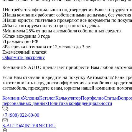
1
Не требуется официального подтверждения Вашего трудоустр
2
Наша компания работает собственными деньгами, без участия
3
Наши юристы тщательно проверяют все документы по покупа
4
Мы гарантируем полную прозрачность сделки.
5
Минимум 25% от цены автомобиля собственных средств
6
Стаж вождения 3 года
7
Гражданство РФ
8
Рассрочка возможна от 12 месяцев до 3 лет
Ежемесячный платеж:
Оформить рассрочку
Компания S-AUTO предлагает приобрести Вам любой автомобил
Если Вам отказали в кредите на покупку Автомобиля? Банк т
хотите вникать в трудности оформления автомобиля в кредит 
автомобиль, приходите к нам, юристы нашей компании помогаю
Компания
Условия
Каталог
Калькулятор
Портфолио
Статьи
Вопрос
персональных данных
Политика конфиденциальности
+7 (908) 022-80-00
S-AUTO@INTERNET.RU