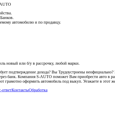
S-AUTO
ойства.
 Банков.
емому автомобилю и по продавцу.
ь новый или б/у в рассрочку, любой марки.
ребует подтверждение дохода? Вы Трудоустроены неофициально? 
через банк. Компания S-AUTO поможет Вам приобрести авто в ра
т грамотно оформить автомобиль под выкуп. Уезжаете в этот же
-ответ
Контакты
Обработка