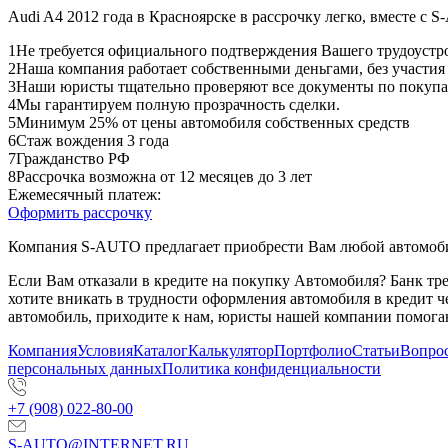
Audi A4 2012 года в Красноярске в рассрочку легко, вместе с 
1
Не требуется официального подтверждения Вашего трудоустр
2
Наша компания работает собственными деньгами, без участия
3
Наши юристы тщательно проверяют все документы по покупа
4
Мы гарантируем полную прозрачность сделки.
5
Минимум 25% от цены автомобиля собственных средств
6
Стаж вождения 3 года
7
Гражданство РФ
8
Рассрочка возможна от 12 месяцев до 3 лет
Ежемесячный платеж:
Оформить рассрочку
Компания S-AUTO предлагает приобрести Вам любой автомобил
Если Вам отказали в кредите на покупку Автомобиля? Банк т
хотите вникать в трудности оформления автомобиля в кредит 
автомобиль, приходите к нам, юристы нашей компании помогаю
Компания
Условия
Каталог
Калькулятор
Портфолио
Статьи
Вопрос
персональных данных
Политика конфиденциальности
+7 (908) 022-80-00
S-AUTO@INTERNET.RU