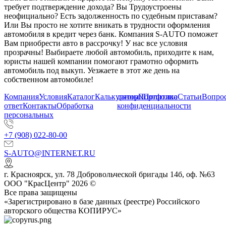
требует подтверждение дохода? Вы Трудоустроены
неофициально? Есть задолженность по судебным приставам?
Или Вы просто не хотите вникать в трудности оформления
автомобиля в кредит через банк. Компания S-AUTO поможет
Вам приобрести авто в рассрочку! У нас все условия
прозрачны! Выбираете любой автомобиль, приходите к нам,
юристы нашей компании помогают грамотно оформить
автомобиль под выкуп. Уезжаете в этот же день на
собственном автомобиле!
Компания
Условия
Каталог
Калькулятор
данных
Портфолио
Политика
Статьи
Вопрос
ответ
Контакты
Обработка
конфиденциальности
персональных
+7 (908) 022-80-00
S-AUTO@INTERNET.RU
г.
Красноярск
,
ул. 78 Добровольческой бригады 14б, оф. №63
ООО "КрасЦентр" 2026 ©
Все права защищены
«Зарегистрировано в базе данных (реестре) Российского
авторского общества КОПИРУС»