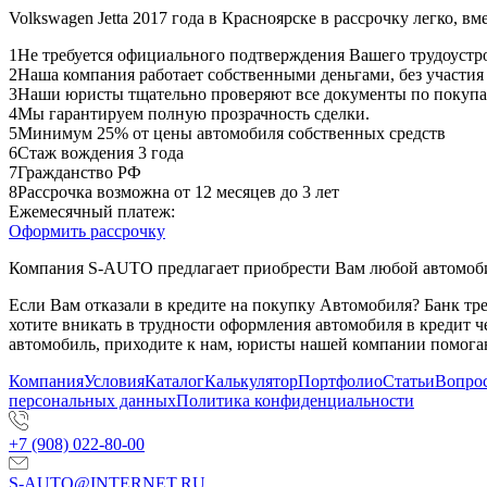
Volkswagen Jetta 2017 года в Красноярске в рассрочку легко, в
1
Не требуется официального подтверждения Вашего трудоустр
2
Наша компания работает собственными деньгами, без участия
3
Наши юристы тщательно проверяют все документы по покупа
4
Мы гарантируем полную прозрачность сделки.
5
Минимум 25% от цены автомобиля собственных средств
6
Стаж вождения 3 года
7
Гражданство РФ
8
Рассрочка возможна от 12 месяцев до 3 лет
Ежемесячный платеж:
Оформить рассрочку
Компания S-AUTO предлагает приобрести Вам любой автомобил
Если Вам отказали в кредите на покупку Автомобиля? Банк т
хотите вникать в трудности оформления автомобиля в кредит 
автомобиль, приходите к нам, юристы нашей компании помогаю
Компания
Условия
Каталог
Калькулятор
Портфолио
Статьи
Вопрос
персональных данных
Политика конфиденциальности
+7 (908) 022-80-00
S-AUTO@INTERNET.RU