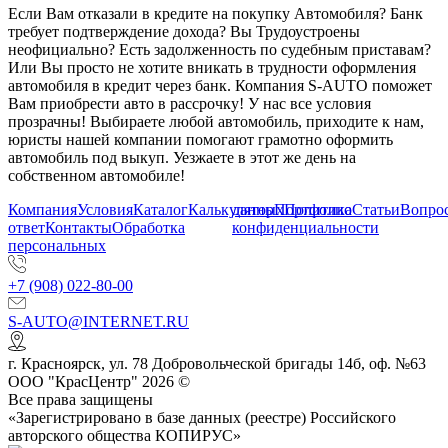
Если Вам отказали в кредите на покупку Автомобиля? Банк
требует подтверждение дохода? Вы Трудоустроены
неофициально? Есть задолженность по судебным приставам?
Или Вы просто не хотите вникать в трудности оформления
автомобиля в кредит через банк. Компания S-AUTO поможет
Вам приобрести авто в рассрочку! У нас все условия
прозрачны! Выбираете любой автомобиль, приходите к нам,
юристы нашей компании помогают грамотно оформить
автомобиль под выкуп. Уезжаете в этот же день на
собственном автомобиле!
Компания
Условия
Каталог
Калькулятор
данных
Портфолио
Политика
Статьи
Вопрос
ответ
Контакты
Обработка
конфиденциальности
персональных
+7 (908) 022-80-00
S-AUTO@INTERNET.RU
г.
Красноярск
,
ул. 78 Добровольческой бригады 14б, оф. №63
ООО "КрасЦентр" 2026 ©
Все права защищены
«Зарегистрировано в базе данных (реестре) Российского
авторского общества КОПИРУС»