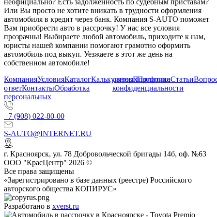
неофициально? Есть задолженность по судебным приставам?
Или Вы просто не хотите вникать в трудности оформления
автомобиля в кредит через банк. Компания S-AUTO поможет
Вам приобрести авто в рассрочку! У нас все условия
прозрачны! Выбираете любой автомобиль, приходите к нам,
юристы нашей компании помогают грамотно оформить
автомобиль под выкуп. Уезжаете в этот же день на
собственном автомобиле!
Компания
Условия
Каталог
Калькулятор
данных
Портфолио
Политика
Статьи
Вопрос
ответ
Контакты
Обработка
конфиденциальности
персональных
+7 (908) 022-80-00
S-AUTO@INTERNET.RU
г.
Красноярск
,
ул. 78 Добровольческой бригады 14б, оф. №63
ООО "КрасЦентр" 2026 ©
Все права защищены
«Зарегистрировано в базе данных (реестре) Российского
авторского общества КОПИРУС»
Разработано в
xverst.ru