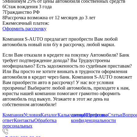
5
Минимум 25% от цены автомобиля собственных средств
6
Стаж вождения 3 года
7
Гражданство РФ
8
Рассрочка возможна от 12 месяцев до 3 лет
Ежемесячный платеж:
Оформить рассрочку
Компания S-AUTO предлагает приобрести Вам любой
автомобиль новый или б/у в рассрочку, любой марки.
Если Вам отказали в кредите на покупку Автомобиля? Банк
требует подтверждение дохода? Вы Трудоустроены
неофициально? Есть задолженность по судебным приставам?
Или Вы просто не хотите вникать в трудности оформления
автомобиля в кредит через банк. Компания S-AUTO поможет
Вам приобрести авто в рассрочку! У нас все условия
прозрачны! Выбираете любой автомобиль, приходите к нам,
юристы нашей компании помогают грамотно оформить
автомобиль под выкуп. Уезжаете в этот же день на
собственном автомобиле!
Компания
Условия
Каталог
Калькулятор
данных
Портфолио
Политика
Статьи
Вопрос
ответ
Контакты
Обработка
конфиденциальности
персональных