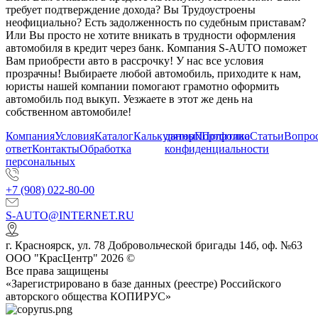
требует подтверждение дохода? Вы Трудоустроены
неофициально? Есть задолженность по судебным приставам?
Или Вы просто не хотите вникать в трудности оформления
автомобиля в кредит через банк. Компания S-AUTO поможет
Вам приобрести авто в рассрочку! У нас все условия
прозрачны! Выбираете любой автомобиль, приходите к нам,
юристы нашей компании помогают грамотно оформить
автомобиль под выкуп. Уезжаете в этот же день на
собственном автомобиле!
Компания
Условия
Каталог
Калькулятор
данных
Портфолио
Политика
Статьи
Вопрос
ответ
Контакты
Обработка
конфиденциальности
персональных
+7 (908) 022-80-00
S-AUTO@INTERNET.RU
г.
Красноярск
,
ул. 78 Добровольческой бригады 14б, оф. №63
ООО "КрасЦентр" 2026 ©
Все права защищены
«Зарегистрировано в базе данных (реестре) Российского
авторского общества КОПИРУС»