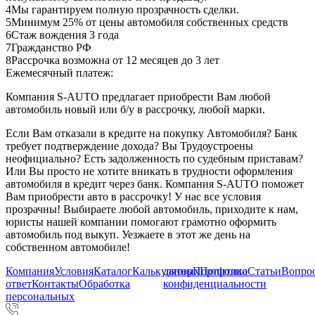
4
Мы гарантируем полную прозрачность сделки.
5
Минимум 25% от цены автомобиля собственных средств
6
Стаж вождения 3 года
7
Гражданство РФ
8
Рассрочка возможна от 12 месяцев до 3 лет
Ежемесячный платеж:
Компания S-AUTO предлагает приобрести Вам любой
автомобиль новый или б/у в рассрочку, любой марки.
Если Вам отказали в кредите на покупку Автомобиля? Банк
требует подтверждение дохода? Вы Трудоустроены
неофициально? Есть задолженность по судебным приставам?
Или Вы просто не хотите вникать в трудности оформления
автомобиля в кредит через банк. Компания S-AUTO поможет
Вам приобрести авто в рассрочку! У нас все условия
прозрачны! Выбираете любой автомобиль, приходите к нам,
юристы нашей компании помогают грамотно оформить
автомобиль под выкуп. Уезжаете в этот же день на
собственном автомобиле!
Компания
Условия
Каталог
Калькулятор
данных
Портфолио
Политика
Статьи
Вопрос
ответ
Контакты
Обработка
конфиденциальности
персональных