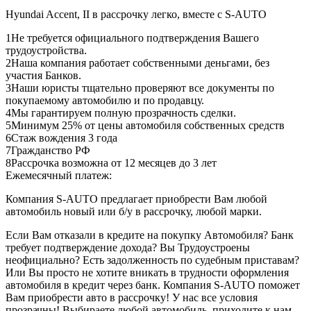
Hyundai Accent, II в рассрочку легко, вместе с S-AUTO
1
Не требуется официального подтверждения Вашего
трудоустройства.
2
Наша компания работает собственными деньгами, без
участия Банков.
3
Наши юристы тщательно проверяют все документы по
покупаемому автомобилю и по продавцу.
4
Мы гарантируем полную прозрачность сделки.
5
Минимум 25% от цены автомобиля собственных средств
6
Стаж вождения 3 года
7
Гражданство РФ
8
Рассрочка возможна от 12 месяцев до 3 лет
Ежемесячный платеж:
Компания S-AUTO предлагает приобрести Вам любой
автомобиль новый или б/у в рассрочку, любой марки.
Если Вам отказали в кредите на покупку Автомобиля? Банк
требует подтверждение дохода? Вы Трудоустроены
неофициально? Есть задолженность по судебным приставам?
Или Вы просто не хотите вникать в трудности оформления
автомобиля в кредит через банк. Компания S-AUTO поможет
Вам приобрести авто в рассрочку! У нас все условия
прозрачны! Выбираете любой автомобиль, приходите к нам,