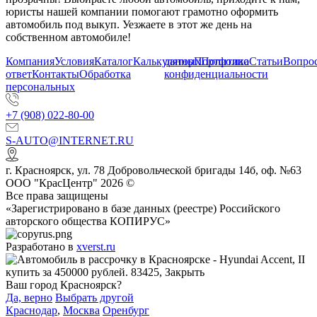
юристы нашей компании помогают грамотно оформить
автомобиль под выкуп. Уезжаете в этот же день на
собственном автомобиле!
Компания
Условия
Каталог
Калькулятор
данных
Портфолио
Политика
Статьи
Вопрос
ответ
Контакты
Обработка
конфиденциальности
персональных
+7 (908) 022-80-00
S-AUTO@INTERNET.RU
г.
Красноярск
,
ул. 78 Добровольческой бригады 14б, оф. №63
ООО "КрасЦентр" 2026 ©
Все права защищены
«Зарегистрировано в базе данных (реестре) Российского
авторского общества КОПИРУС»
Разработано в
xverst.ru
Ваш город Красноярск?
Да, верно
Выбрать другой
Краснодар
,
Москва
Оренбург