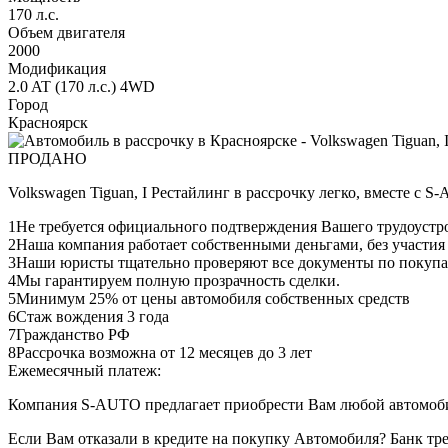
170 л.с.
Объем двигателя
2000
Модификация
2.0 AT (170 л.с.) 4WD
Город
Красноярск
ПРОДАНО
Volkswagen Tiguan, I Рестайлинг в рассрочку легко, вместе с 
1
Не требуется официального подтверждения Вашего трудоустр
2
Наша компания работает собственными деньгами, без участия
3
Наши юристы тщательно проверяют все документы по покупа
4
Мы гарантируем полную прозрачность сделки.
5
Минимум 25% от цены автомобиля собственных средств
6
Стаж вождения 3 года
7
Гражданство РФ
8
Рассрочка возможна от 12 месяцев до 3 лет
Ежемесячный платеж:
Компания S-AUTO предлагает приобрести Вам любой автомобил
Если Вам отказали в кредите на покупку Автомобиля? Банк т