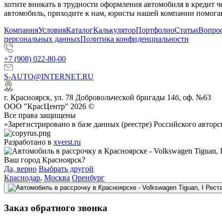
хотите вникать в трудности оформления автомобиля в кредит 
автомобиль, приходите к нам, юристы нашей компании помогаю
Компания
Условия
Каталог
Калькулятор
Портфолио
Статьи
Вопрос
персональных данных
Политика конфиденциальности
+7 (908) 022-80-00
S-AUTO@INTERNET.RU
г.
Красноярск
,
ул. 78 Добровольческой бригады 14б, оф. №63
ООО "КрасЦентр" 2026 ©
Все права защищены
«Зарегистрировано в базе данных (реестре) Российского авт
Разработано в
xverst.ru
Ваш город Красноярск?
Да, верно
Выбрать другой
Краснодар
,
Москва
Оренбург
Заказ обратного звонка