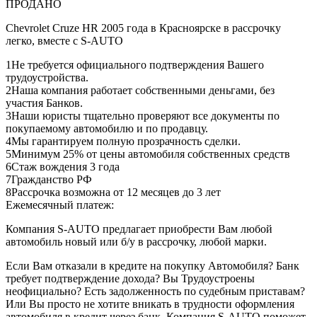
ПРОДАНО
Chevrolet Cruze HR 2005 года в Красноярске в рассрочку
легко, вместе с S-AUTO
1
Не требуется официального подтверждения Вашего
трудоустройства.
2
Наша компания работает собственными деньгами, без
участия Банков.
3
Наши юристы тщательно проверяют все документы по
покупаемому автомобилю и по продавцу.
4
Мы гарантируем полную прозрачность сделки.
5
Минимум 25% от цены автомобиля собственных средств
6
Стаж вождения 3 года
7
Гражданство РФ
8
Рассрочка возможна от 12 месяцев до 3 лет
Ежемесячный платеж:
Компания S-AUTO предлагает приобрести Вам любой
автомобиль новый или б/у в рассрочку, любой марки.
Если Вам отказали в кредите на покупку Автомобиля? Банк
требует подтверждение дохода? Вы Трудоустроены
неофициально? Есть задолженность по судебным приставам?
Или Вы просто не хотите вникать в трудности оформления
автомобиля в кредит через банк. Компания S-AUTO поможет