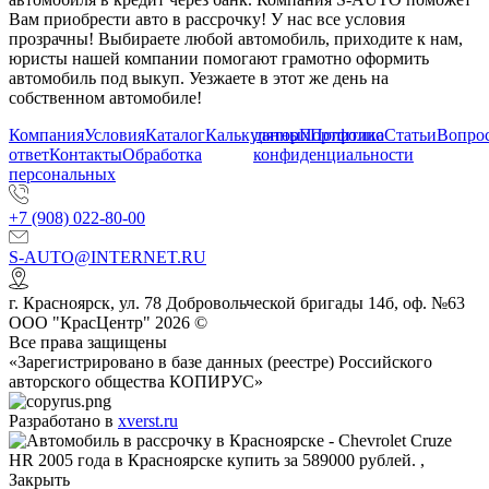
Вам приобрести авто в рассрочку! У нас все условия
прозрачны! Выбираете любой автомобиль, приходите к нам,
юристы нашей компании помогают грамотно оформить
автомобиль под выкуп. Уезжаете в этот же день на
собственном автомобиле!
Компания
Условия
Каталог
Калькулятор
данных
Портфолио
Политика
Статьи
Вопрос
ответ
Контакты
Обработка
конфиденциальности
персональных
+7 (908) 022-80-00
S-AUTO@INTERNET.RU
г.
Красноярск
,
ул. 78 Добровольческой бригады 14б, оф. №63
ООО "КрасЦентр" 2026 ©
Все права защищены
«Зарегистрировано в базе данных (реестре) Российского
авторского общества КОПИРУС»
Разработано в
xverst.ru