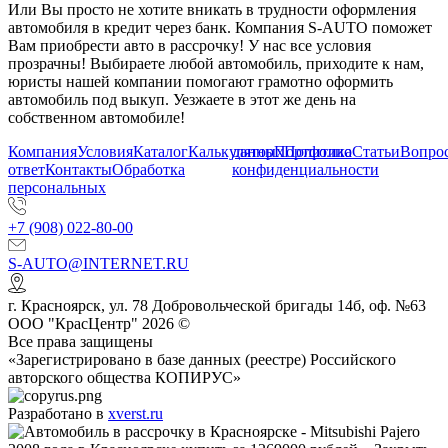
Или Вы просто не хотите вникать в трудности оформления
автомобиля в кредит через банк. Компания S-AUTO поможет
Вам приобрести авто в рассрочку! У нас все условия
прозрачны! Выбираете любой автомобиль, приходите к нам,
юристы нашей компании помогают грамотно оформить
автомобиль под выкуп. Уезжаете в этот же день на
собственном автомобиле!
Компания
Условия
Каталог
Калькулятор
данных
Портфолио
Политика
Статьи
Вопрос
ответ
Контакты
Обработка
конфиденциальности
персональных
+7 (908) 022-80-00
S-AUTO@INTERNET.RU
г.
Красноярск
,
ул. 78 Добровольческой бригады 14б, оф. №63
ООО "КрасЦентр" 2026 ©
Все права защищены
«Зарегистрировано в базе данных (реестре) Российского
авторского общества КОПИРУС»
Разработано в
xverst.ru